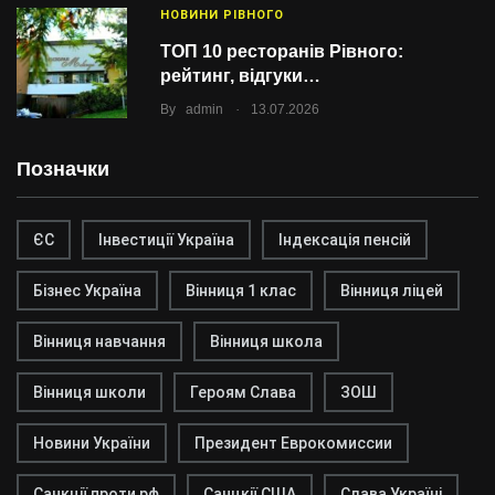
НОВИНИ РІВНОГО
ТОП 10 ресторанів Рівного:
рейтинг, відгуки…
.
By
admin
13.07.2026
Позначки
ЄС
Інвестиції Україна
Індексація пенсій
Бізнес Україна
Вінниця 1 клас
Вінниця ліцей
Вінниця навчання
Вінниця школа
Вінниця школи
Героям Слава
ЗОШ
Новини України
Президент Еврокомиссии
Санкції проти рф
Санцкії США
Слава Україні