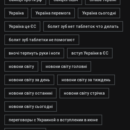
Україна
Україна перемога
Україна сьогодні
Україна це ЄС
болит зуб нет таблеток что делать
болит зуб таблетки не помогают
вночі терпнуть руки і ноги
вступ України в ЄС
новони світу
новони світу головні
новони світу за день
новони світу за тиждень
новони світу останнні
новони світу стрічка
новони світу сьогодні
переговоры с Украиной о вступлении в июне