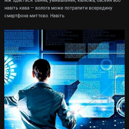
ніж здається. Ванна, умивальник, калюжа, басейн або
навіть кава — волога може потрапити всередину
смартфона миттєво. Навіть