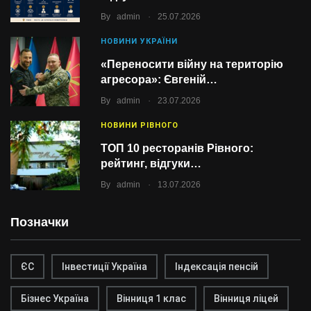
.
By
admin
25.07.2026
НОВИНИ УКРАЇНИ
«Переносити війну на територію
агресора»: Євгеній…
.
By
admin
23.07.2026
НОВИНИ РІВНОГО
ТОП 10 ресторанів Рівного:
рейтинг, відгуки…
.
By
admin
13.07.2026
Позначки
ЄС
Інвестиції Україна
Індексація пенсій
Бізнес Україна
Вінниця 1 клас
Вінниця ліцей