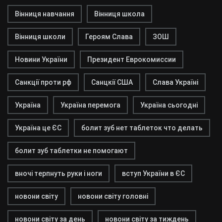
Вінниця навчання
Вінниця школа
Вінниця школи
Героям Слава
ЗОШ
Новини України
Президент Еврокомиссии
Санкції проти рф
Санцкії США
Слава Україні
Україна
Україна перемога
Україна сьогодні
Україна це ЄС
болит зуб нет таблеток что делать
болит зуб таблетки не помогают
вночі терпнуть руки і ноги
вступ України в ЄС
новони світу
новони світу головні
новони світу за день
новони світу за тиждень