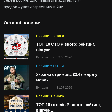
серед росіян, щоб “підірвати здатність РФ
продовжувати агресивну війну
Останні новини:
НОВИНИ РІВНОГО
ТОП 10 СТО Рівного: рейтинг,
відгуки…
.
By
admin
02.08.2026
НОВИНИ УКРАЇНИ
Україна отримала €3,47 млрд у
межах…
.
By
admin
31.07.2026
НОВИНИ РІВНОГО
ТОП 10 готелів Рівного: рейтинг,
відгуки…