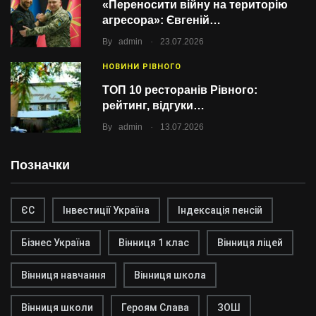
«Переносити війну на територію
агресора»: Євгеній…
.
By
admin
23.07.2026
НОВИНИ РІВНОГО
ТОП 10 ресторанів Рівного:
рейтинг, відгуки…
.
By
admin
13.07.2026
Позначки
ЄС
Інвестиції Україна
Індексація пенсій
Бізнес Україна
Вінниця 1 клас
Вінниця ліцей
Вінниця навчання
Вінниця школа
Вінниця школи
Героям Слава
ЗОШ