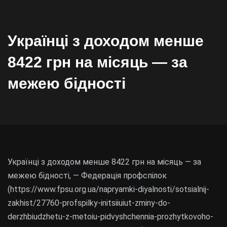
Українці з доходом менше
8422 грн на місяць — за
межею бідності
Українці з доходом менше 8422 грн на місяць — за
межею бідності, — Федерація профспілок
(https://www.fpsu.org.ua/napryamki-diyalnosti/sotsialnij-
zakhist/27760-profspilky-initsiiuiut-zminy-do-
derzhbiudzhetu-z-metoiu-pidvyshchennia-prozhytkovoho-