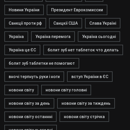
Новини України
Президент Еврокомиссии
Санкції проти рф
Санцкії США
Слава Україні
Україна
Україна перемога
Україна сьогодні
Україна це ЄС
болит зуб нет таблеток что делать
болит зуб таблетки не помогают
вночі терпнуть руки і ноги
вступ України в ЄС
новони світу
новони світу головні
новони світу за день
новони світу за тиждень
новони світу останнні
новони світу стрічка