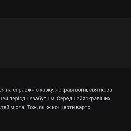
 на справжню казку. Яскраві вогні, святкова
 цей період незабутнім. Серед найяскравіших
стей міста. Тож, які ж концерти варто