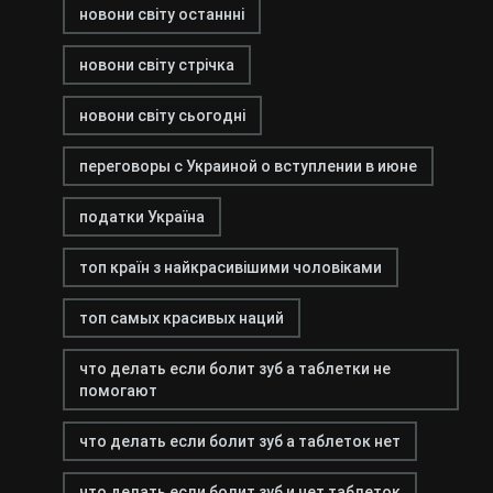
новони світу останнні
новони світу стрічка
новони світу сьогодні
переговоры с Украиной о вступлении в июне
податки Україна
топ країн з найкрасивішими чоловіками
топ самых красивых наций
что делать если болит зуб а таблетки не
помогают
что делать если болит зуб а таблеток нет
что делать если болит зуб и нет таблеток