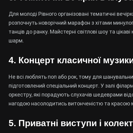
Для молоді Рівного організовані тематичні вечірк
розпочнуть новорічний марафон з хітами минуло
танців до ранку. Майстерні світлові шоу та ціка
шарм.
4. Концерт класичної музик
Не всі люблять поп або рок, тому для шанувальни
підготовлений спеціальний концерт. У залі філар
оркестру, які порадують слухачів шедеврами ві
нагодою насолодитись витонченістю та красою му
5. Приватні виступи і колек