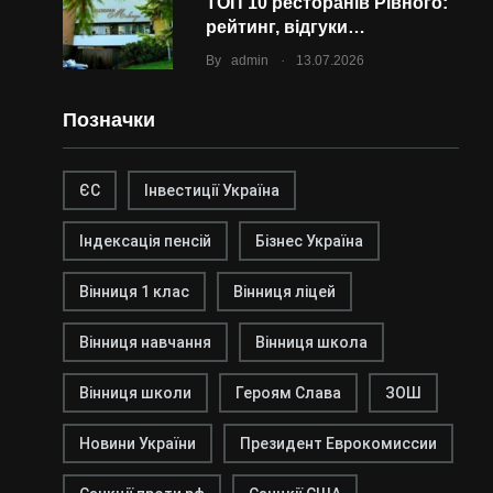
ТОП 10 ресторанів Рівного:
рейтинг, відгуки…
.
By
admin
13.07.2026
Позначки
ЄС
Інвестиції Україна
Індексація пенсій
Бізнес Україна
Вінниця 1 клас
Вінниця ліцей
Вінниця навчання
Вінниця школа
Вінниця школи
Героям Слава
ЗОШ
Новини України
Президент Еврокомиссии