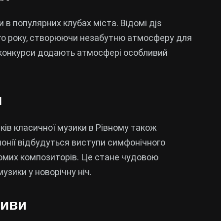
и в популярних клубах міста. Відомі дjs
го року, створюючи незабутню атмосферу для
ві конкурси додають атмосфері особливий
и
ків класичної музики в Рівному також
монії відбудуться виступи симфонічного
домих композиторів. Це стане чудовою
зики у новорічну ніч.
тиви