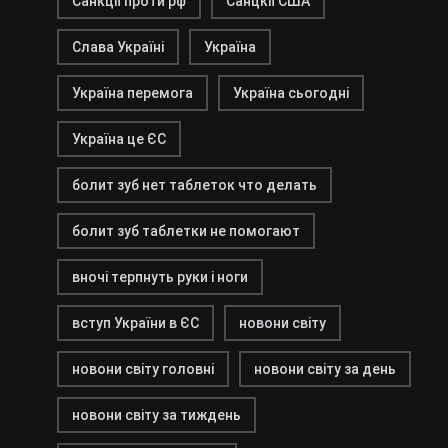
Санкції проти рф
Санцкії США
Слава Україні
Україна
Україна перемога
Україна сьогодні
Україна це ЄС
болит зуб нет таблеток что делать
болит зуб таблетки не помогают
вночі терпнуть руки і ноги
вступ України в ЄС
новони світу
новони світу головні
новони світу за день
новони світу за тиждень