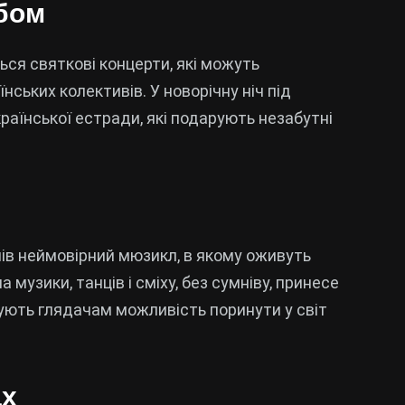
ебом
ься святкові концерти, які можуть
ських колективів. У новорічну ніч під
раїнської естради, які подарують незабутні
лів неймовірний мюзикл, в якому оживуть
а музики, танців і сміху, без сумніву, принесе
рують глядачам можливість поринути у світ
ах