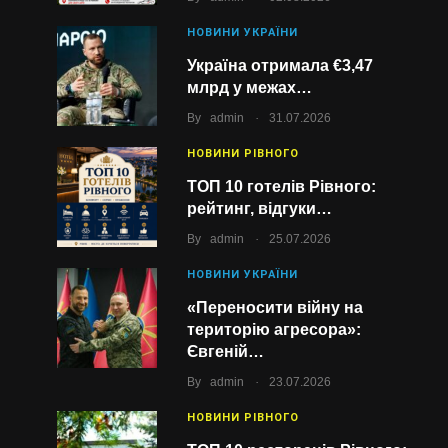
НОВИНИ УКРАЇНИ
Україна отримала €3,47
млрд у межах…
.
By
admin
31.07.2026
НОВИНИ РІВНОГО
ТОП 10 готелів Рівного:
рейтинг, відгуки…
.
By
admin
25.07.2026
НОВИНИ УКРАЇНИ
«Переносити війну на
територію агресора»:
Євгеній…
.
By
admin
23.07.2026
НОВИНИ РІВНОГО