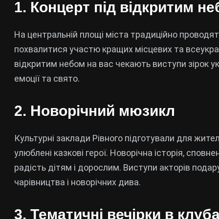
1. Концерт під відкритим н
На центральній площі міста традиційно проводят
похвалитися участю кращих місцевих та всеукраїн
відкритим небом на вас чекають виступи зірок ук
емоції та свято.
2. Новорічний мюзикл
Культурні заклади Рівного підготували для жите
улюблені казкові герої. Новорічна історія, сповнен
радість дітям і дорослим. Виступи акторів пода
чарівництва і новорічних дива.
3. Тематичні вечірки в клуб