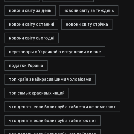
новони світу за день
новони світу за тиждень
новони світу останнні
новони світу стрічка
новони світу сьогодні
переговоры с Украиной о вступлении в июне
податки Україна
топ країн з найкрасивішими чоловіками
топ самых красивых наций
что делать если болит зуб а таблетки не помогают
что делать если болит зуб а таблеток нет