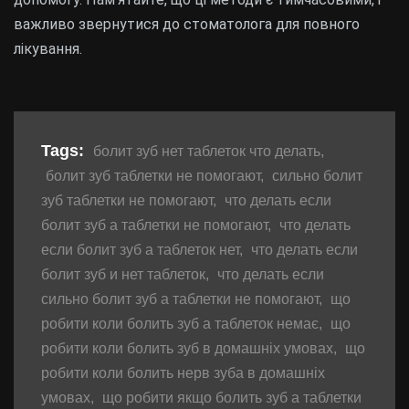
важливо звернутися до стоматолога для повного
лікування.
Tags:
болит зуб нет таблеток что делать
,
болит зуб таблетки не помогают
,
сильно болит
зуб таблетки не помогают
,
что делать если
болит зуб а таблетки не помогают
,
что делать
если болит зуб а таблеток нет
,
что делать если
болит зуб и нет таблеток
,
что делать если
сильно болит зуб а таблетки не помогают
,
що
робити коли болить зуб а таблеток немає
,
що
робити коли болить зуб в домашніх умовах
,
що
робити коли болить нерв зуба в домашніх
умовах
,
що робити якщо болить зуб а таблетки