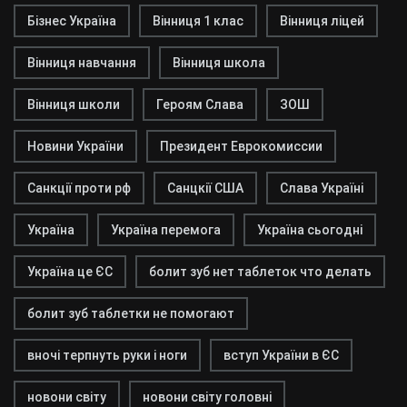
Бізнес Україна
Вінниця 1 клас
Вінниця ліцей
Вінниця навчання
Вінниця школа
Вінниця школи
Героям Слава
ЗОШ
Новини України
Президент Еврокомиссии
Санкції проти рф
Санцкії США
Слава Україні
Україна
Україна перемога
Україна сьогодні
Україна це ЄС
болит зуб нет таблеток что делать
болит зуб таблетки не помогают
вночі терпнуть руки і ноги
вступ України в ЄС
новони світу
новони світу головні