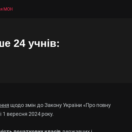
ння МОН
е 24 учнів:
ення
щодо змін до Закону України «Про повну
 1 вересня 2024 року.
ість початкових класів
державних і