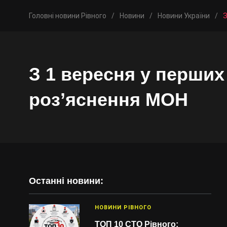
Головні новини Рівного
/
Новини
/
Новини України
/
З
З 1 вересня у перших 
роз’яснення МОН
Останні новини:
НОВИНИ РІВНОГО
ТОП 10 СТО Рівного: