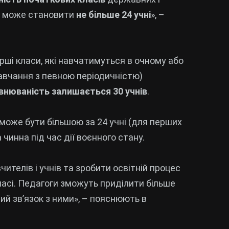
ти може становити
не більше 24 учні
», –
рші класи, які навчатимуться в очному або
авчання з певною періодичністю)
внюваність залишається 30 учнів
.
 може бути більшою за 24 учні (для перших
а чинна під час дії воєнного стану.
телів і учнів та зробити освітній процес
ласі. Педагоги зможуть приділити більше
ий зв’язок з ними», – пояснюють в