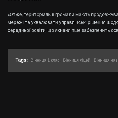
«Отже, територіальні громади мають продовжуват
мережі та ухвалювати управлінські рішення щод
середньої освіти, що якнайліпше забезпечить осв
Tags:
Вінниця 1 клас
,
Вінниця ліцей
,
Вінниця на