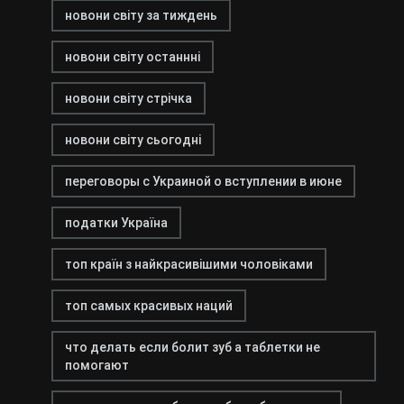
новони світу за тиждень
новони світу останнні
новони світу стрічка
новони світу сьогодні
переговоры с Украиной о вступлении в июне
податки Україна
топ країн з найкрасивішими чоловіками
топ самых красивых наций
что делать если болит зуб а таблетки не
помогают