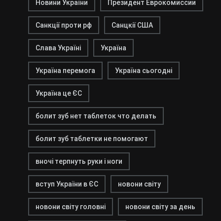
Новини України
Президент Еврокомиссии
Санкції проти рф
Санцкії США
Слава Україні
Україна
Україна перемога
Україна сьогодні
Україна це ЄС
болит зуб нет таблеток что делать
болит зуб таблетки не помогают
вночі терпнуть руки і ноги
вступ України в ЄС
новони світу
новони світу головні
новони світу за день