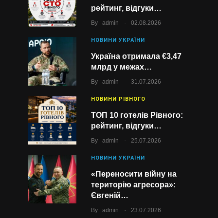
рейтинг, відгуки…
.
By
admin
02.08.2026
НОВИНИ УКРАЇНИ
Україна отримала €3,47
млрд у межах…
.
By
admin
31.07.2026
НОВИНИ РІВНОГО
ТОП 10 готелів Рівного:
рейтинг, відгуки…
.
By
admin
25.07.2026
НОВИНИ УКРАЇНИ
«Переносити війну на
територію агресора»:
Євгеній…
.
By
admin
23.07.2026