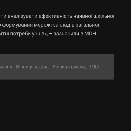
и аналізувати ефективність наявної шкільної
о формування мережі закладів загальної
ітні потреби учнів», – зазначили в МОН.
вчання
,
Вінниця школа
,
Вінниця школи
,
ЗОШ