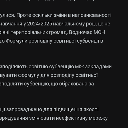
улися. Проте оскільки зміни в наповнюваності
 навчання у 2024/2025 навчальному році, це не
рівні територіальних громад. Водночас МОН
о Формули розподілу освітньої субвенції в
озподіляють освітню субвенцію між закладами
овувати формулу для розподілу освітньої
зподіляти субвенцію, що обрахована за
нції запроваджено для підвищення якості
амоврядування змінювати неефективну мережу