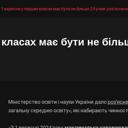
 1 вересня у перших класах має бути не більше 24 учнів: роз’ясне
класах має бути не більш
Міністерство освіти і науки України дало
роз’ясн
загальну середню освіту», які набирають чинності
«З 1 вересня 2024 року
максимальна наповнюван