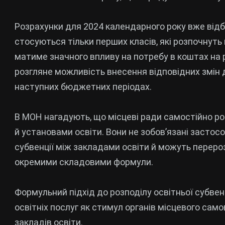
Розрахунки для 2024 календарного року вже відб
стосуються тільки перших класів, які розпочнуть
матиме значного впливу на потребу в коштах на 
розгляне можливість внесення відповідних змін д
наступних бюджетних періодах.
В МОН нагадують, що місцеві ради самостійно р
й установами освіти. Вони не зобов’язані застос
субвенції між закладами освіти й можуть переро
окремими складовими формули.
Формульний підхід до розподілу освітньої субве
освітніх послуг як стимул органів місцевого с
закладів освіти.